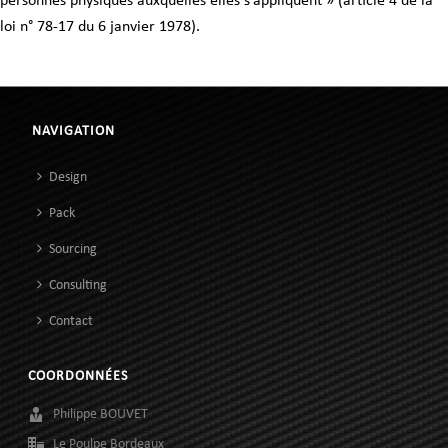
personnes physiques auxquelles elles s’appliquent » (article 4 de la
loi n° 78-17 du 6 janvier 1978).
NAVIGATION
Design
Pack
Sourcing
Consulting
Contact
COORDONNÉES
Philippe BOUVET
Le Poulpe Bordeaux